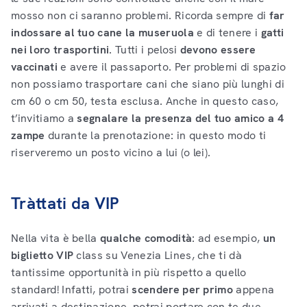
mosso non ci saranno problemi. Ricorda sempre di
far
indossare al tuo cane la museruola
e di tenere i
gatti
nei loro trasportini
. Tutti i pelosi
devono essere
vaccinati
e avere il passaporto. Per problemi di spazio
non possiamo trasportare cani che siano più lunghi di
cm 60 o cm 50, testa esclusa. Anche in questo caso,
t’invitiamo a
segnalare la presenza del tuo amico a 4
zampe
durante la prenotazione: in questo modo ti
riserveremo un posto vicino a lui (o lei).
Tràttati da VIP
Nella vita è bella
qualche comodità
: ad esempio,
un
biglietto VIP
class su Venezia Lines, che ti dà
tantissime opportunità in più rispetto a quello
standard! Infatti, potrai
scendere per primo
appena
arrivati a destinazione, potrai portare con te due