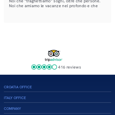
Noi che “traghettiamo” sogni, oltre che persone.
Noi che amiamo le vacanze nel profondo e che
facciamo di tutto per rendere migliori le vostre.
Noi, oggi vi diciamo: fermiamoci un […]
416 reviews
CROATIA OFFICE
ITALY OFFICE
sales@venezialines.com
+385 52 422 896
COMPANY
info@venezialines.com